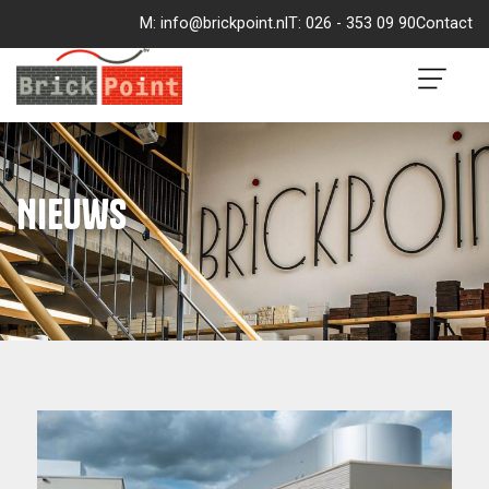
M:
info@brickpoint.nl
T:
026 - 353 09 90
Contact
Brickpoint
Nieuws