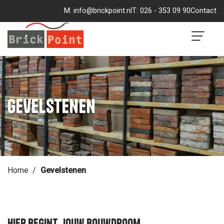
M:
info@brickpoint.nl
T:
026 - 353 09 90
Contact
Brickpoint
Gevelstenen
Home
Gevelstenen
Hier begint jouw bouwdroom